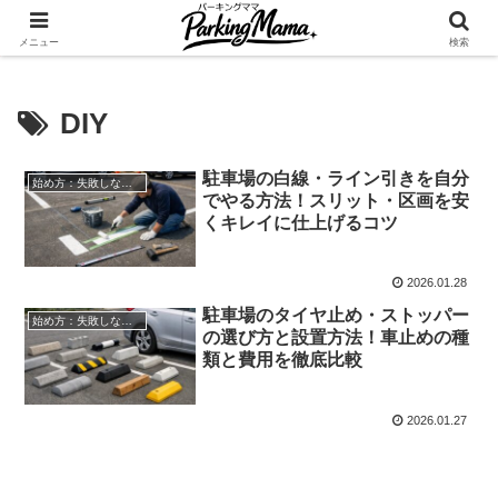
✨空き家・自宅の駐車場を貸してゆとりget🍵
メニュー
検索
DIY
駐車場の白線・ライン引きを自分
始め方：失敗しない自宅駐車場貸し出し
でやる方法！スリット・区画を安
くキレイに仕上げるコツ
2026.01.28
駐車場のタイヤ止め・ストッパー
始め方：失敗しない自宅駐車場貸し出し
の選び方と設置方法！車止めの種
類と費用を徹底比較
2026.01.27