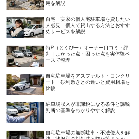
用を解説
自宅・実家の個人宅駐車場を貸したい
人必見！個人で貸出する方法とおすす
めサービスを解説
特P（とくぴー）オーナー口コミ・評
判｜よかった点・困った点を実体験ベ
ースで整理
自宅駐車場をアスファルト・コンクリ
ート・砂利敷きとの違いと費用相場を
比較
駐車場収入が非課税になる条件と課税
判断の基準をわかりやすく解説
自宅駐車場の無断駐車・不法侵入を解
決！状況別の対処法と防止策まとめ