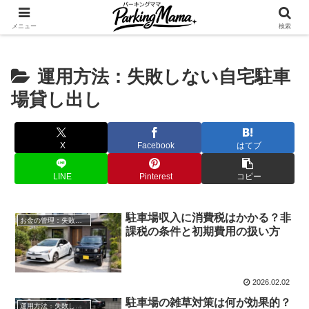
✨空き家・自宅の駐車場を貸してゆとりget🍵
メニュー
検索
運用方法：失敗しない自宅駐車
場貸し出し
X
Facebook
はてブ
LINE
Pinterest
コピー
駐車場収入に消費税はかかる？非
お金の管理：失敗しない自宅駐車場貸し出し
課税の条件と初期費用の扱い方
2026.02.02
駐車場の雑草対策は何が効果的？
運用方法：失敗しない自宅駐車場貸し出し