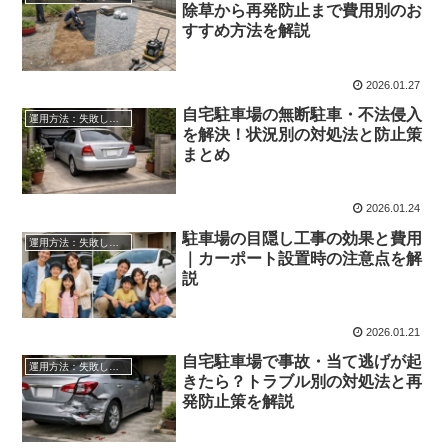
除草から再発防止まで費用別のお
すすめ方法を解説
2026.01.27
自宅駐車場の無断駐車・不法侵入
運用方法：失敗しない自宅駐車場貸し出し
を解決！状況別の対処法と防止策
まとめ
2026.01.24
駐車場の目隠し工事の効果と費用
運用方法：失敗しない自宅駐車場貸し出し
｜カーポート設置時の注意点を解
説
2026.01.21
自宅駐車場で事故・当て逃げが起
運用方法：失敗しない自宅駐車場貸し出し
きたら？トラブル別の対処法と再
発防止策を解説