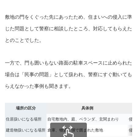
敷地の門をくぐった先にあったため、住まいへの侵入に準
じた問題として警察に相談したところ、対応してもらえた
とのことでした。
一方で、門も囲いもない路面の駐車スペースに止められた
場合は「民事の問題」として扱われ、警察にすぐ動いても
らえなかった事例も聞きます。
場所の区分
具体例
住居扱いになる場所
自宅敷地内、庭、ベランダ、玄関まわり
侵入
建造物扱いになる場所
倉庫、物置、塀で囲まれた敷地
侵入