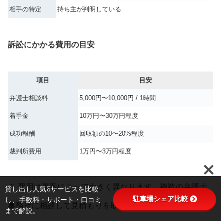
相手の特定
持ち主が判明している
訴訟にかかる費用の目安
項目
目安
弁護士相談料
5,000円〜10,000円 / 1時間
着手金
10万円〜30万円程度
成功報酬
回収額の10〜20%程度
裁判所費用
1万円〜3万円程度
※ 費用は事案によって大きく異なります。複数の弁護士
貸し出し人気6サービスを比較
駐車場シェア比較
し、手数料・サポート・口コミ
事務所に相談して見積もりを取ることをおすすめします。
まで解説。