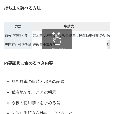
持ち主を調べる方法
方法
申請先
自分で申請する
普通車：運輸支局 / 軽自動車：軽自動車検査協会
数百
専門家に代行依頼
行政書士事務所
5,0
スクロールできます
内容証明に含めるべき内容
無断駐車の日時と場所の記録
私有地であることの明示
今後の使用禁止を求める旨
法的な手続きを検討していること