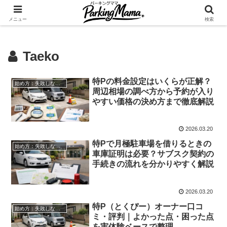
✨空き家・自宅の駐車場を貸してゆとりget🍵
メニュー
検索
Taeko
特Pの料金設定はいくらが正解？
始め方：失敗しない自宅駐車場貸し出し
周辺相場の調べ方から予約が入り
やすい価格の決め方まで徹底解説
2026.03.20
特Pで月極駐車場を借りるときの
始め方：失敗しない自宅駐車場貸し出し
車庫証明は必要？サブスク契約の
手続きの流れを分かりやすく解説
2026.03.20
特P（とくぴー）オーナー口コ
始め方：失敗しない自宅駐車場貸し出し
ミ・評判｜よかった点・困った点
を実体験ベースで整理