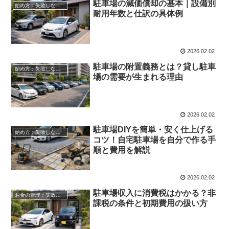
駐車場の減価償却の基本｜設備別
始め方：失敗しない自宅駐車場貸し出し
耐用年数と仕訳の具体例
2026.02.02
駐車場の附置義務とは？貸し駐車
始め方：失敗しない自宅駐車場貸し出し
場の需要が生まれる理由
2026.02.02
駐車場DIYを簡単・安く仕上げる
始め方：失敗しない自宅駐車場貸し出し
コツ！自宅駐車場を自分で作る手
順と費用を解説
2026.02.02
駐車場収入に消費税はかかる？非
お金の管理：失敗しない自宅駐車場貸し出し
課税の条件と初期費用の扱い方