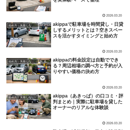
2026.03.20
akippaで駐車場を時間貸し・日貸
始め方：失敗しない自宅駐車場貸し出し
しするメリットとは？空きスペー
スを活かすタイミングと始め方
2026.03.20
akippaの料金設定は自動ででき
始め方：失敗しない自宅駐車場貸し出し
る？周辺相場の調べ方と予約が入
りやすい価格の決め方
2026.03.20
akippa（あきっぱ）の口コミ・評
始め方：失敗しない自宅駐車場貸し出し
判まとめ｜実際に駐車場を貸した
オーナーのリアルな体験談
2026.03.20