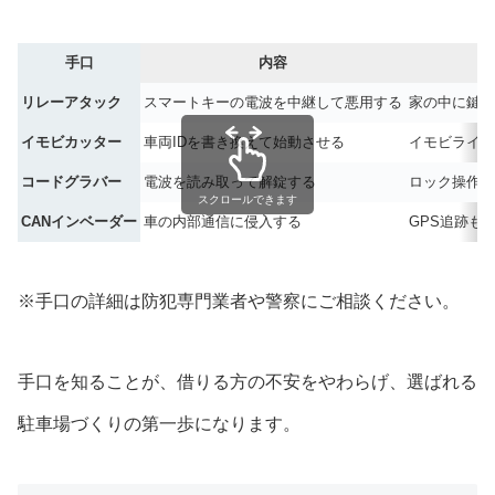
手口
内容
リレーアタック
スマートキーの電波を中継して悪用する
家の中に鍵が
イモビカッター
車両IDを書き換えて始動させる
イモビライザ
コードグラバー
電波を読み取って解錠する
ロック操作を
スクロールできます
CANインベーダー
車の内部通信に侵入する
GPS追跡も
※手口の詳細は防犯専門業者や警察にご相談ください。
手口を知ることが、借りる方の不安をやわらげ、選ばれる
駐車場づくりの第一歩になります。