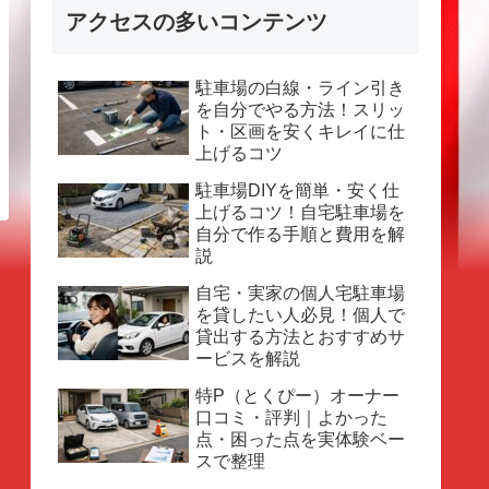
アクセスの多いコンテンツ
駐車場の白線・ライン引き
を自分でやる方法！スリッ
ト・区画を安くキレイに仕
上げるコツ
駐車場DIYを簡単・安く仕
上げるコツ！自宅駐車場を
自分で作る手順と費用を解
説
自宅・実家の個人宅駐車場
を貸したい人必見！個人で
貸出する方法とおすすめサ
ービスを解説
特P（とくぴー）オーナー
口コミ・評判｜よかった
点・困った点を実体験ベー
スで整理