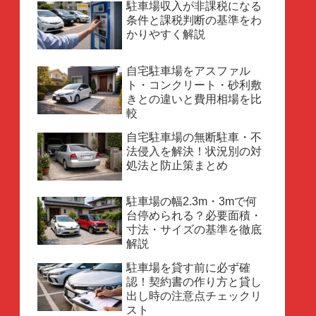
駐車場収入が非課税になる
条件と課税判断の基準をわ
かりやすく解説
自宅駐車場をアスファル
ト・コンクリート・砂利敷
きとの違いと費用相場を比
較
自宅駐車場の無断駐車・不
法侵入を解決！状況別の対
処法と防止策まとめ
駐車場の幅2.3m・3mで何
台停められる？必要面積・
寸法・サイズの基準を徹底
解説
駐車場を貸す前に必ず確
認！契約書の作り方と貸し
出し時の注意点チェックリ
スト