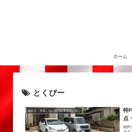
ホーム
とくぴー
特
始め方：失敗しない自宅駐車場貸し出し
点
特P