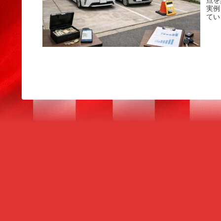
点を
実例
てい