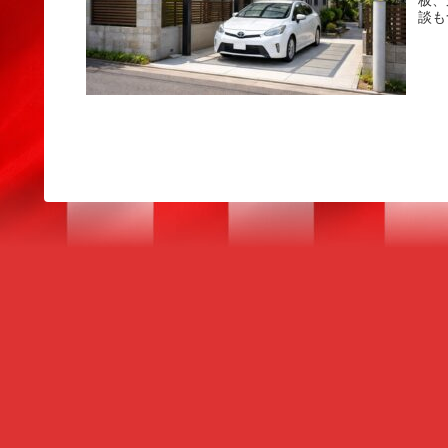
板、
談も