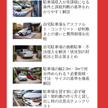
駐車場収入が非課税になる
条件と課税判断の基準をわ
かりやすく解説
自宅駐車場をアスファル
ト・コンクリート・砂利敷
きとの違いと費用相場を比
較
自宅駐車場の無断駐車・不
法侵入を解決！状況別の対
処法と防止策まとめ
駐車場の幅2.3m・3mで何
台停められる？必要面積・
寸法・サイズの基準を徹底
解説
駐車場を貸す前に必ず確
認！契約書の作り方と貸し
出し時の注意点チェックリ
スト