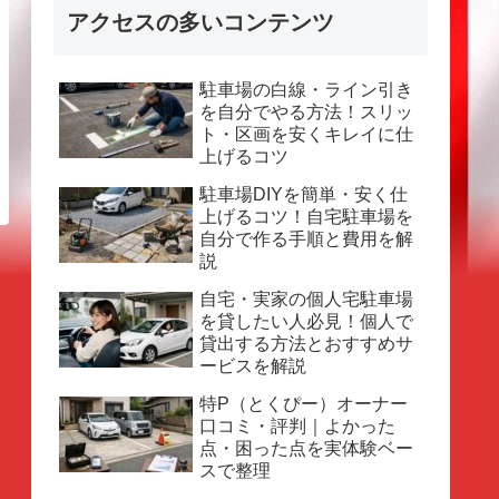
アクセスの多いコンテンツ
駐車場の白線・ライン引き
を自分でやる方法！スリッ
ト・区画を安くキレイに仕
上げるコツ
駐車場DIYを簡単・安く仕
上げるコツ！自宅駐車場を
自分で作る手順と費用を解
説
自宅・実家の個人宅駐車場
を貸したい人必見！個人で
貸出する方法とおすすめサ
ービスを解説
特P（とくぴー）オーナー
口コミ・評判｜よかった
点・困った点を実体験ベー
スで整理