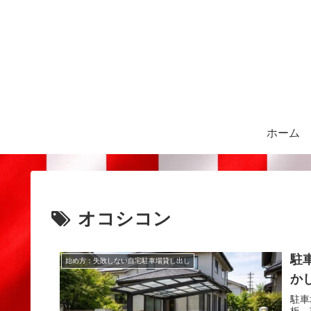
ホーム
オコシコン
駐
始め方：失敗しない自宅駐車場貸し出し
か
駐車