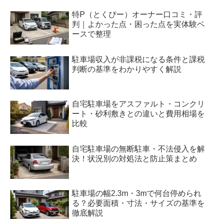
特P（とくぴー）オーナー口コミ・評
判｜よかった点・困った点を実体験ベ
ースで整理
駐車場収入が非課税になる条件と課税
判断の基準をわかりやすく解説
自宅駐車場をアスファルト・コンクリ
ート・砂利敷きとの違いと費用相場を
比較
自宅駐車場の無断駐車・不法侵入を解
決！状況別の対処法と防止策まとめ
駐車場の幅2.3m・3mで何台停められ
る？必要面積・寸法・サイズの基準を
徹底解説