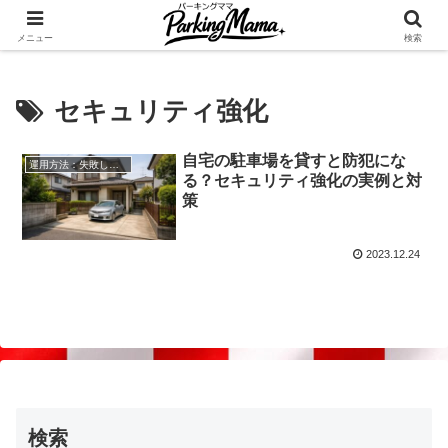
✨空き家・自宅の駐車場を貸してゆとりget🍵
メニュー
検索
セキュリティ強化
自宅の駐車場を貸すと防犯にな
運用方法：失敗しない自宅駐車場貸し出し
る？セキュリティ強化の実例と対
策
2023.12.24
検索