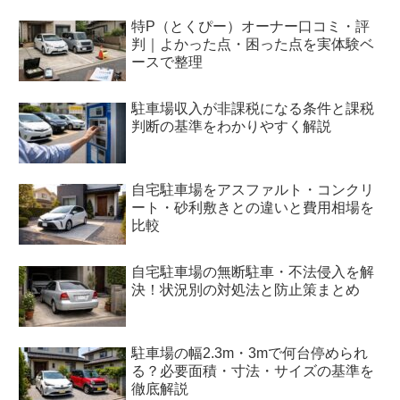
特P（とくぴー）オーナー口コミ・評
判｜よかった点・困った点を実体験ベ
ースで整理
駐車場収入が非課税になる条件と課税
判断の基準をわかりやすく解説
自宅駐車場をアスファルト・コンクリ
ート・砂利敷きとの違いと費用相場を
比較
自宅駐車場の無断駐車・不法侵入を解
決！状況別の対処法と防止策まとめ
駐車場の幅2.3m・3mで何台停められ
る？必要面積・寸法・サイズの基準を
徹底解説