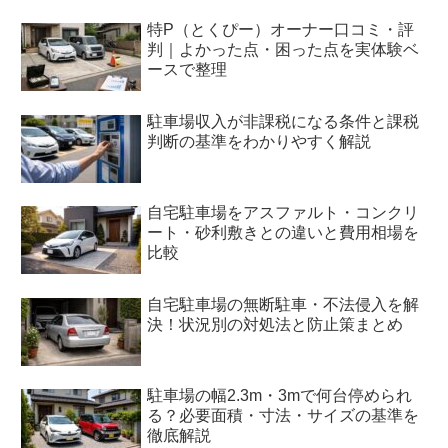
特P（とくぴー）オーナー口コミ・評
判｜よかった点・困った点を実体験ベ
ースで整理
駐車場収入が非課税になる条件と課税
判断の基準をわかりやすく解説
自宅駐車場をアスファルト・コンクリ
ート・砂利敷きとの違いと費用相場を
比較
自宅駐車場の無断駐車・不法侵入を解
決！状況別の対処法と防止策まとめ
駐車場の幅2.3m・3mで何台停められ
る？必要面積・寸法・サイズの基準を
徹底解説