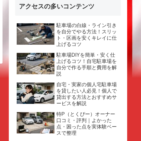
アクセスの多いコンテンツ
駐車場の白線・ライン引き
を自分でやる方法！スリッ
ト・区画を安くキレイに仕
上げるコツ
駐車場DIYを簡単・安く仕
上げるコツ！自宅駐車場を
自分で作る手順と費用を解
説
自宅・実家の個人宅駐車場
を貸したい人必見！個人で
貸出する方法とおすすめサ
ービスを解説
特P（とくぴー）オーナー
口コミ・評判｜よかった
点・困った点を実体験ベー
スで整理