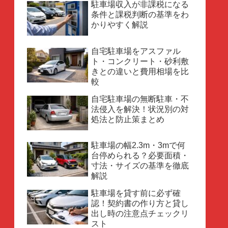
駐車場収入が非課税になる
条件と課税判断の基準をわ
かりやすく解説
自宅駐車場をアスファル
ト・コンクリート・砂利敷
きとの違いと費用相場を比
較
自宅駐車場の無断駐車・不
法侵入を解決！状況別の対
処法と防止策まとめ
駐車場の幅2.3m・3mで何
台停められる？必要面積・
寸法・サイズの基準を徹底
解説
駐車場を貸す前に必ず確
認！契約書の作り方と貸し
出し時の注意点チェックリ
スト