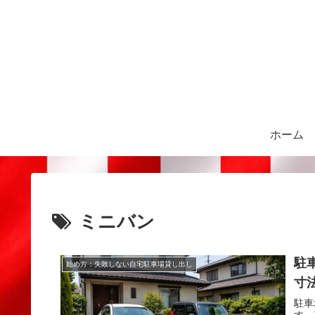
ホーム
ミニバン
駐
始め方：失敗しない自宅駐車場貸し出し
寸
駐車