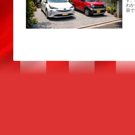
す。
わか
容で