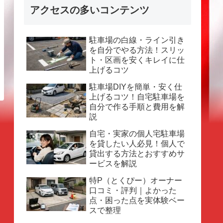
アクセスの多いコンテンツ
駐車場の白線・ライン引き
を自分でやる方法！スリッ
ト・区画を安くキレイに仕
上げるコツ
駐車場DIYを簡単・安く仕
上げるコツ！自宅駐車場を
自分で作る手順と費用を解
説
自宅・実家の個人宅駐車場
を貸したい人必見！個人で
貸出する方法とおすすめサ
ービスを解説
特P（とくぴー）オーナー
口コミ・評判｜よかった
点・困った点を実体験ベー
スで整理