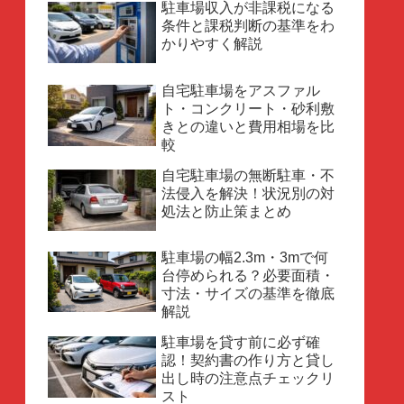
駐車場収入が非課税になる
条件と課税判断の基準をわ
かりやすく解説
自宅駐車場をアスファル
ト・コンクリート・砂利敷
きとの違いと費用相場を比
較
自宅駐車場の無断駐車・不
法侵入を解決！状況別の対
処法と防止策まとめ
駐車場の幅2.3m・3mで何
台停められる？必要面積・
寸法・サイズの基準を徹底
解説
駐車場を貸す前に必ず確
認！契約書の作り方と貸し
出し時の注意点チェックリ
スト