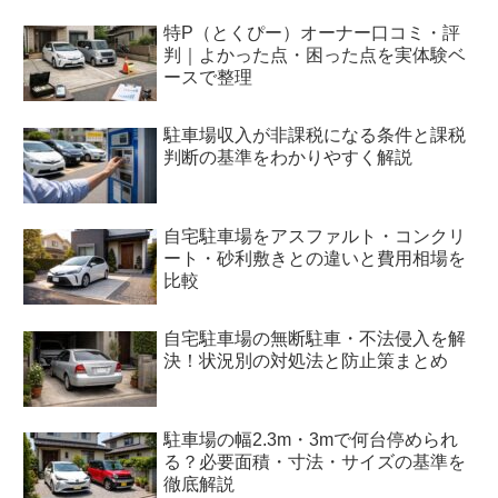
特P（とくぴー）オーナー口コミ・評
判｜よかった点・困った点を実体験ベ
ースで整理
駐車場収入が非課税になる条件と課税
判断の基準をわかりやすく解説
自宅駐車場をアスファルト・コンクリ
ート・砂利敷きとの違いと費用相場を
比較
自宅駐車場の無断駐車・不法侵入を解
決！状況別の対処法と防止策まとめ
駐車場の幅2.3m・3mで何台停められ
る？必要面積・寸法・サイズの基準を
徹底解説