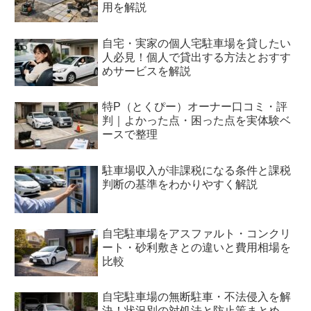
用を解説
自宅・実家の個人宅駐車場を貸したい
人必見！個人で貸出する方法とおすす
めサービスを解説
特P（とくぴー）オーナー口コミ・評
判｜よかった点・困った点を実体験ベ
ースで整理
駐車場収入が非課税になる条件と課税
判断の基準をわかりやすく解説
自宅駐車場をアスファルト・コンクリ
ート・砂利敷きとの違いと費用相場を
比較
自宅駐車場の無断駐車・不法侵入を解
決！状況別の対処法と防止策まとめ