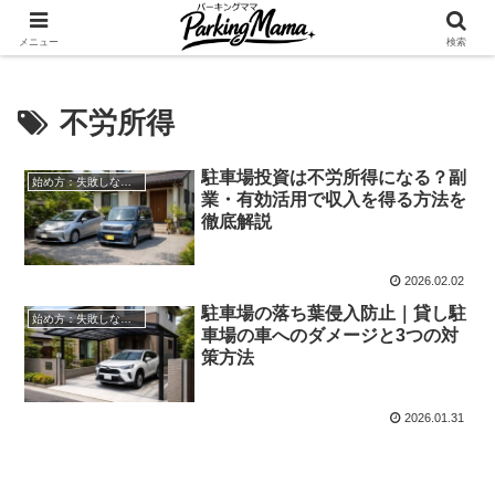
✨空き家・自宅の駐車場を貸してゆとりget🍵
メニュー
検索
不労所得
駐車場投資は不労所得になる？副
始め方：失敗しない自宅駐車場貸し出し
業・有効活用で収入を得る方法を
徹底解説
2026.02.02
駐車場の落ち葉侵入防止｜貸し駐
始め方：失敗しない自宅駐車場貸し出し
車場の車へのダメージと3つの対
策方法
2026.01.31