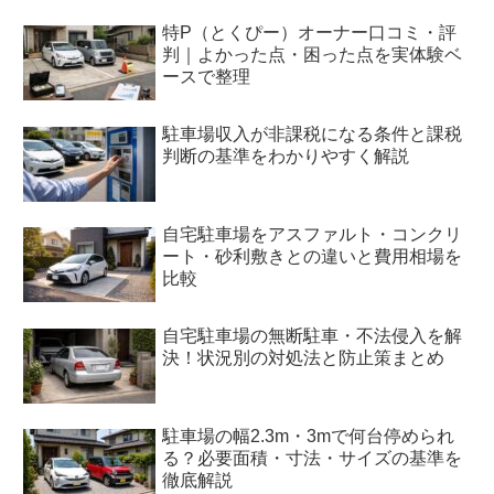
特P（とくぴー）オーナー口コミ・評
判｜よかった点・困った点を実体験ベ
ースで整理
駐車場収入が非課税になる条件と課税
判断の基準をわかりやすく解説
自宅駐車場をアスファルト・コンクリ
ート・砂利敷きとの違いと費用相場を
比較
自宅駐車場の無断駐車・不法侵入を解
決！状況別の対処法と防止策まとめ
駐車場の幅2.3m・3mで何台停められ
る？必要面積・寸法・サイズの基準を
徹底解説