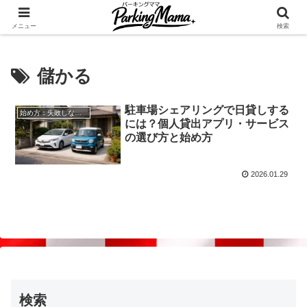
✨空き家・自宅の駐車場を貸してゆとりget🍵
メニュー
検索
儲かる
駐車場シェアリングで日貸しする
始め方：失敗しない自宅駐車場貸し出し
には？個人貸出アプリ・サービス
の選び方と始め方
2026.01.29
検索