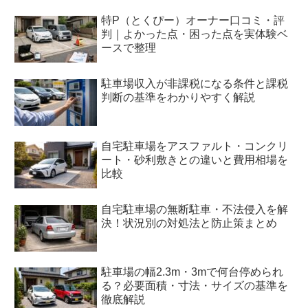
特P（とくぴー）オーナー口コミ・評
判｜よかった点・困った点を実体験ベ
ースで整理
駐車場収入が非課税になる条件と課税
判断の基準をわかりやすく解説
自宅駐車場をアスファルト・コンクリ
ート・砂利敷きとの違いと費用相場を
比較
自宅駐車場の無断駐車・不法侵入を解
決！状況別の対処法と防止策まとめ
駐車場の幅2.3m・3mで何台停められ
る？必要面積・寸法・サイズの基準を
徹底解説