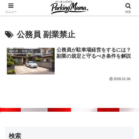
✨空き家・自宅の駐車場を貸してゆとりget🍵
メニュー
検索
公務員 副業禁止
公務員が駐車場経営をするには？
始め方：失敗しない自宅駐車場貸し出し
副業の規定と守るべき条件を解説
2026.01.06
検索