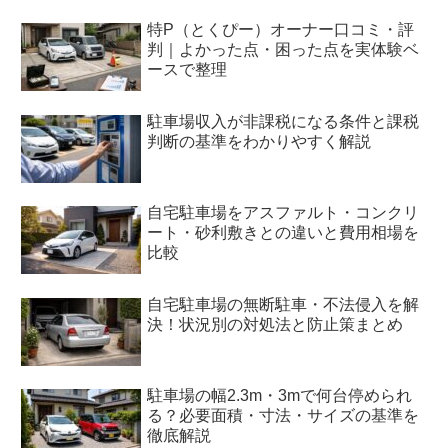
特P（とくぴー）オーナー口コミ・評
判｜よかった点・困った点を実体験ベ
ースで整理
駐車場収入が非課税になる条件と課税
判断の基準をわかりやすく解説
自宅駐車場をアスファルト・コンクリ
ート・砂利敷きとの違いと費用相場を
比較
自宅駐車場の無断駐車・不法侵入を解
決！状況別の対処法と防止策まとめ
駐車場の幅2.3m・3mで何台停められ
る？必要面積・寸法・サイズの基準を
徹底解説