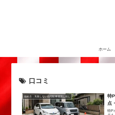
ホーム
口コミ
特
始め方：失敗しない自宅駐車場貸し出し
点
特P