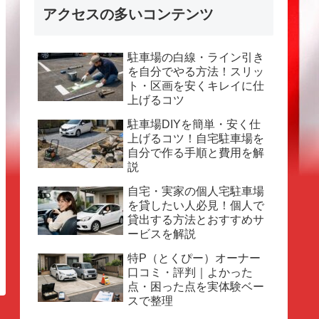
アクセスの多いコンテンツ
駐車場の白線・ライン引き
を自分でやる方法！スリッ
ト・区画を安くキレイに仕
上げるコツ
駐車場DIYを簡単・安く仕
上げるコツ！自宅駐車場を
自分で作る手順と費用を解
説
自宅・実家の個人宅駐車場
を貸したい人必見！個人で
貸出する方法とおすすめサ
ービスを解説
特P（とくぴー）オーナー
口コミ・評判｜よかった
点・困った点を実体験ベー
スで整理