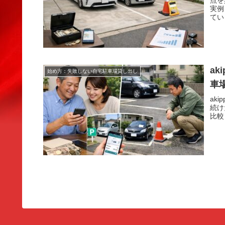
点を
実例
てい
a
始め方：失敗しない自宅駐車場貸し出し
車
ak
続け
比較