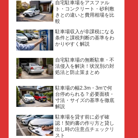
自宅駐車場をアスファル
ト・コンクリート・砂利敷
きとの違いと費用相場を比
較
駐車場収入が非課税になる
条件と課税判断の基準をわ
かりやすく解説
自宅駐車場の無断駐車・不
法侵入を解決！状況別の対
処法と防止策まとめ
駐車場の幅2.3m・3mで何
台停められる？必要面積・
寸法・サイズの基準を徹底
解説
駐車場を貸す前に必ず確
認！契約書の作り方と貸し
出し時の注意点チェックリ
スト