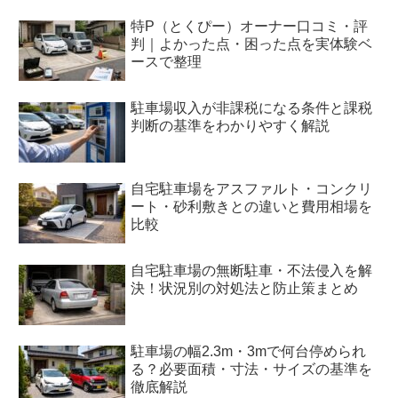
特P（とくぴー）オーナー口コミ・評
判｜よかった点・困った点を実体験ベ
ースで整理
駐車場収入が非課税になる条件と課税
判断の基準をわかりやすく解説
自宅駐車場をアスファルト・コンクリ
ート・砂利敷きとの違いと費用相場を
比較
自宅駐車場の無断駐車・不法侵入を解
決！状況別の対処法と防止策まとめ
駐車場の幅2.3m・3mで何台停められ
る？必要面積・寸法・サイズの基準を
徹底解説