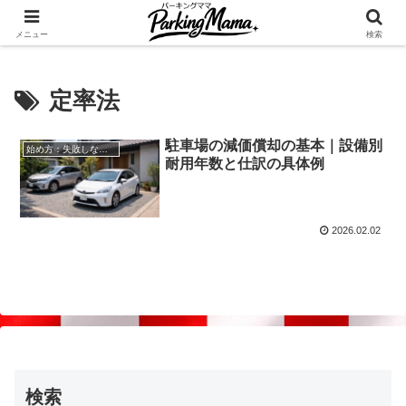
✨空き家・自宅の駐車場を貸してゆとりget🍵
メニュー
検索
定率法
駐車場の減価償却の基本｜設備別
始め方：失敗しない自宅駐車場貸し出し
耐用年数と仕訳の具体例
2026.02.02
検索