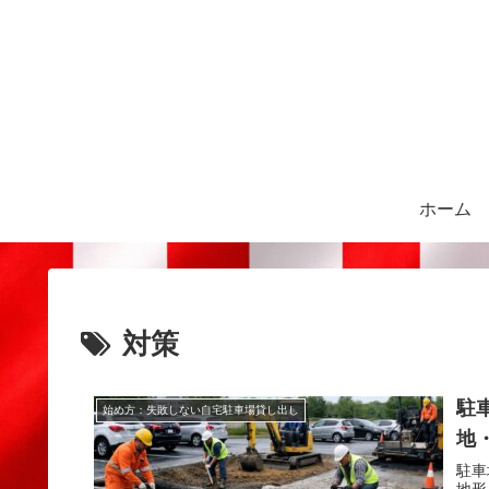
ホーム
対策
駐
始め方：失敗しない自宅駐車場貸し出し
地
駐車