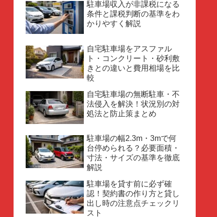
駐車場収入が非課税になる
条件と課税判断の基準をわ
かりやすく解説
自宅駐車場をアスファル
ト・コンクリート・砂利敷
きとの違いと費用相場を比
較
自宅駐車場の無断駐車・不
法侵入を解決！状況別の対
処法と防止策まとめ
駐車場の幅2.3m・3mで何
台停められる？必要面積・
寸法・サイズの基準を徹底
解説
駐車場を貸す前に必ず確
認！契約書の作り方と貸し
出し時の注意点チェックリ
スト