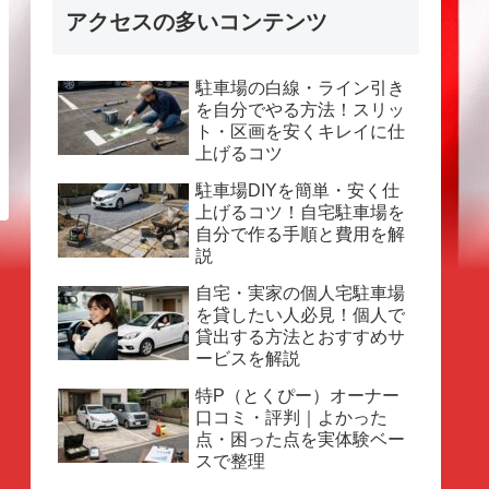
アクセスの多いコンテンツ
駐車場の白線・ライン引き
を自分でやる方法！スリッ
ト・区画を安くキレイに仕
上げるコツ
駐車場DIYを簡単・安く仕
上げるコツ！自宅駐車場を
自分で作る手順と費用を解
説
自宅・実家の個人宅駐車場
を貸したい人必見！個人で
貸出する方法とおすすめサ
ービスを解説
特P（とくぴー）オーナー
口コミ・評判｜よかった
点・困った点を実体験ベー
スで整理