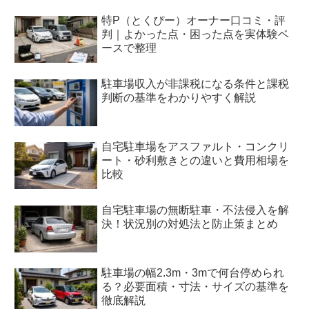
特P（とくぴー）オーナー口コミ・評
判｜よかった点・困った点を実体験ベ
ースで整理
駐車場収入が非課税になる条件と課税
判断の基準をわかりやすく解説
自宅駐車場をアスファルト・コンクリ
ート・砂利敷きとの違いと費用相場を
比較
自宅駐車場の無断駐車・不法侵入を解
決！状況別の対処法と防止策まとめ
駐車場の幅2.3m・3mで何台停められ
る？必要面積・寸法・サイズの基準を
徹底解説