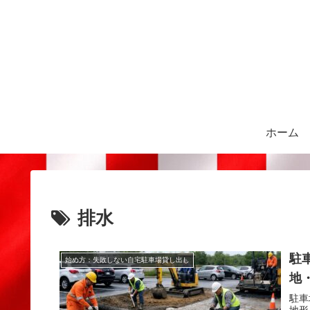
ホーム
排水
駐
始め方：失敗しない自宅駐車場貸し出し
地
駐車