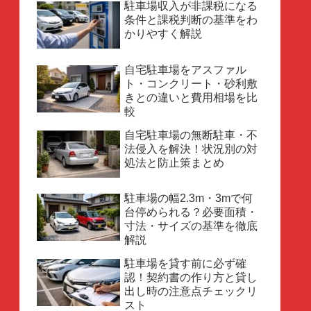
駐車場収入が非課税になる
条件と課税判断の基準をわ
かりやすく解説
自宅駐車場をアスファル
ト・コンクリート・砂利敷
きとの違いと費用相場を比
較
自宅駐車場の無断駐車・不
法侵入を解決！状況別の対
処法と防止策まとめ
駐車場の幅2.3m・3mで何
台停められる？必要面積・
寸法・サイズの基準を徹底
解説
駐車場を貸す前に必ず確
認！契約書の作り方と貸し
出し時の注意点チェックリ
スト