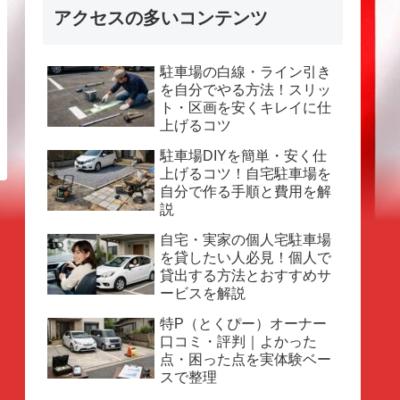
アクセスの多いコンテンツ
駐車場の白線・ライン引き
を自分でやる方法！スリッ
ト・区画を安くキレイに仕
上げるコツ
駐車場DIYを簡単・安く仕
上げるコツ！自宅駐車場を
自分で作る手順と費用を解
説
自宅・実家の個人宅駐車場
を貸したい人必見！個人で
貸出する方法とおすすめサ
ービスを解説
特P（とくぴー）オーナー
口コミ・評判｜よかった
点・困った点を実体験ベー
スで整理