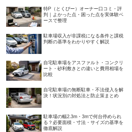
特P（とくぴー）オーナー口コミ・評
判｜よかった点・困った点を実体験ベ
ースで整理
駐車場収入が非課税になる条件と課税
判断の基準をわかりやすく解説
自宅駐車場をアスファルト・コンクリ
ート・砂利敷きとの違いと費用相場を
比較
自宅駐車場の無断駐車・不法侵入を解
決！状況別の対処法と防止策まとめ
駐車場の幅2.3m・3mで何台停められ
る？必要面積・寸法・サイズの基準を
徹底解説