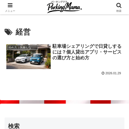
✨空き家・自宅の駐車場を貸してゆとりget🍵
メニュー
検索
経営
駐車場シェアリングで日貸しする
始め方：失敗しない自宅駐車場貸し出し
には？個人貸出アプリ・サービス
の選び方と始め方
2026.01.29
検索