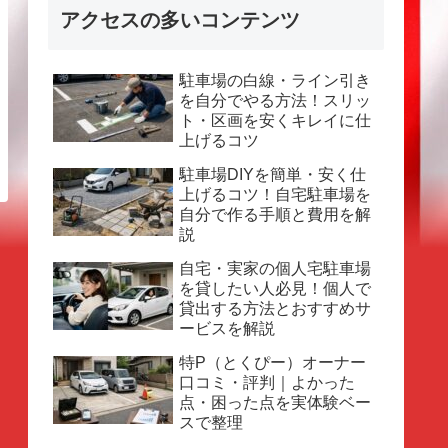
アクセスの多いコンテンツ
駐車場の白線・ライン引き
を自分でやる方法！スリッ
ト・区画を安くキレイに仕
上げるコツ
駐車場DIYを簡単・安く仕
上げるコツ！自宅駐車場を
自分で作る手順と費用を解
説
自宅・実家の個人宅駐車場
を貸したい人必見！個人で
貸出する方法とおすすめサ
ービスを解説
特P（とくぴー）オーナー
口コミ・評判｜よかった
点・困った点を実体験ベー
スで整理