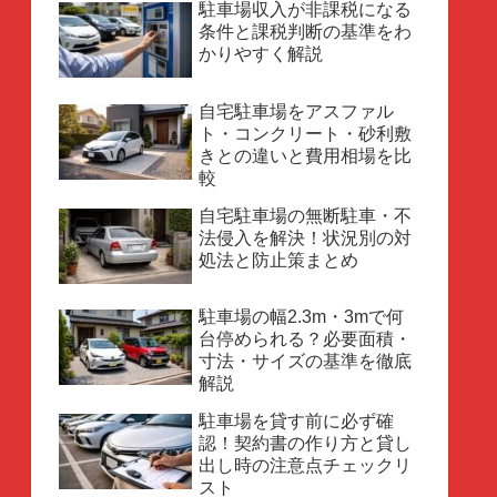
駐車場収入が非課税になる
条件と課税判断の基準をわ
かりやすく解説
自宅駐車場をアスファル
ト・コンクリート・砂利敷
きとの違いと費用相場を比
較
自宅駐車場の無断駐車・不
法侵入を解決！状況別の対
処法と防止策まとめ
駐車場の幅2.3m・3mで何
台停められる？必要面積・
寸法・サイズの基準を徹底
解説
駐車場を貸す前に必ず確
認！契約書の作り方と貸し
出し時の注意点チェックリ
スト