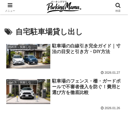
✨空き家・自宅の駐車場を貸してゆとりget🍵
メニュー
検索
自宅駐車場貸し出し
駐車場の白線引き完全ガイド｜寸
始め方：失敗しない自宅駐車場貸し出し
法の目安と引き方・DIY方法
2026.01.27
駐車場のフェンス・柵・ガードポ
始め方：失敗しない自宅駐車場貸し出し
ールで不審者侵入を防ぐ！費用と
選び方を徹底比較
2026.01.26