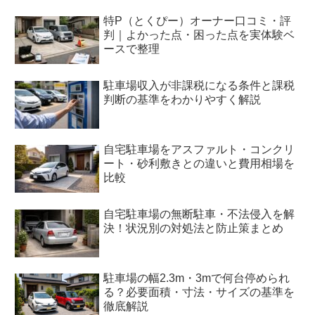
特P（とくぴー）オーナー口コミ・評
判｜よかった点・困った点を実体験ベ
ースで整理
駐車場収入が非課税になる条件と課税
判断の基準をわかりやすく解説
自宅駐車場をアスファルト・コンクリ
ート・砂利敷きとの違いと費用相場を
比較
自宅駐車場の無断駐車・不法侵入を解
決！状況別の対処法と防止策まとめ
駐車場の幅2.3m・3mで何台停められ
る？必要面積・寸法・サイズの基準を
徹底解説