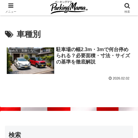
✨空き家・自宅の駐車場を貸してゆとりget🍵
メニュー
検索
車種別
駐車場の幅2.3m・3mで何台停め
始め方：失敗しない自宅駐車場貸し出し
られる？必要面積・寸法・サイズ
の基準を徹底解説
2026.02.02
検索