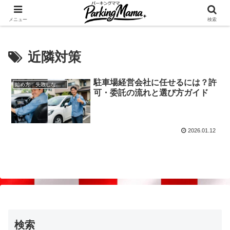
✨空き家・自宅の駐車場を貸してゆとりget🍵
メニュー
検索
近隣対策
駐車場経営会社に任せるには？許
始め方：失敗しない自宅駐車場貸し出し
可・委託の流れと選び方ガイド
2026.01.12
検索