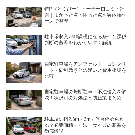
特P（とくぴー）オーナー口コミ・評
判｜よかった点・困った点を実体験ベ
ースで整理
駐車場収入が非課税になる条件と課税
判断の基準をわかりやすく解説
自宅駐車場をアスファルト・コンクリ
ート・砂利敷きとの違いと費用相場を
比較
自宅駐車場の無断駐車・不法侵入を解
決！状況別の対処法と防止策まとめ
駐車場の幅2.3m・3mで何台停められ
る？必要面積・寸法・サイズの基準を
徹底解説