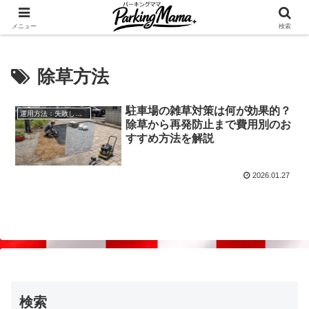
✨空き家・自宅の駐車場を貸してゆとりget🍵
メニュー
検索
除草方法
駐車場の雑草対策は何が効果的？
運用方法：失敗しない自宅駐車場貸し出し
除草から再発防止まで費用別のお
すすめ方法を解説
2026.01.27
検索