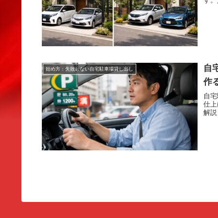
す。
自
始め方：失敗しない自宅駐車場貸し出し
作
自宅
仕上
解説