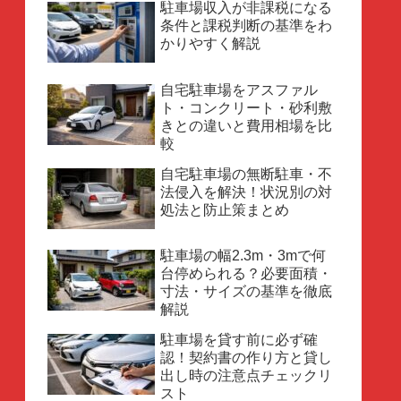
駐車場収入が非課税になる
条件と課税判断の基準をわ
かりやすく解説
自宅駐車場をアスファル
ト・コンクリート・砂利敷
きとの違いと費用相場を比
較
自宅駐車場の無断駐車・不
法侵入を解決！状況別の対
処法と防止策まとめ
駐車場の幅2.3m・3mで何
台停められる？必要面積・
寸法・サイズの基準を徹底
解説
駐車場を貸す前に必ず確
認！契約書の作り方と貸し
出し時の注意点チェックリ
スト