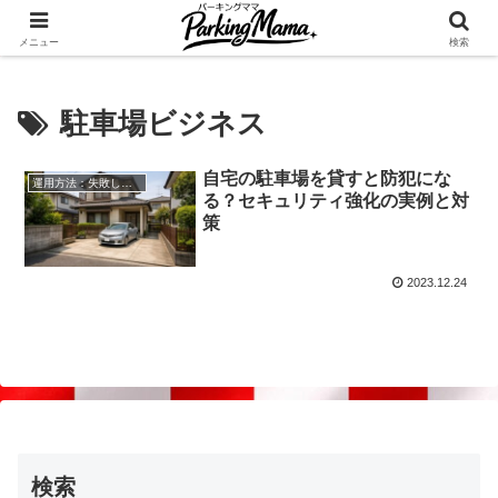
✨空き家・自宅の駐車場を貸してゆとりget🍵
メニュー
検索
駐車場ビジネス
自宅の駐車場を貸すと防犯にな
運用方法：失敗しない自宅駐車場貸し出し
る？セキュリティ強化の実例と対
策
2023.12.24
検索