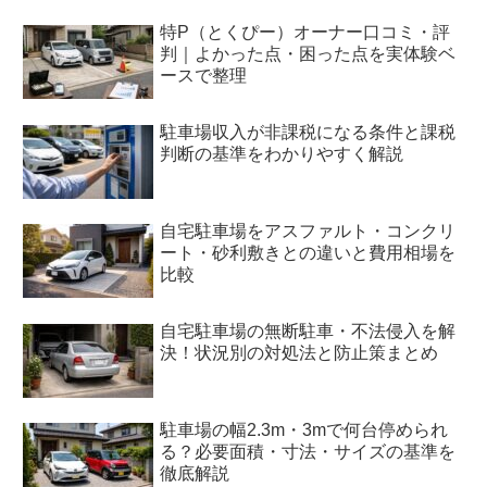
特P（とくぴー）オーナー口コミ・評
判｜よかった点・困った点を実体験ベ
ースで整理
駐車場収入が非課税になる条件と課税
判断の基準をわかりやすく解説
自宅駐車場をアスファルト・コンクリ
ート・砂利敷きとの違いと費用相場を
比較
自宅駐車場の無断駐車・不法侵入を解
決！状況別の対処法と防止策まとめ
駐車場の幅2.3m・3mで何台停められ
る？必要面積・寸法・サイズの基準を
徹底解説