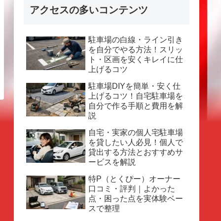
アクセスの多いコンテンツ
駐車場の白線・ライン引き
を自分でやる方法！スリッ
ト・区画を安くキレイに仕
上げるコツ
駐車場DIYを簡単・安く仕
上げるコツ！自宅駐車場を
自分で作る手順と費用を解
説
自宅・実家の個人宅駐車場
を貸したい人必見！個人で
貸出する方法とおすすめサ
ービスを解説
特P（とくぴー）オーナー
口コミ・評判｜よかった
点・困った点を実体験ベー
スで整理