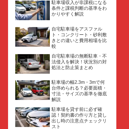
駐車場収入が非課税になる
条件と課税判断の基準をわ
かりやすく解説
自宅駐車場をアスファル
ト・コンクリート・砂利敷
きとの違いと費用相場を比
較
自宅駐車場の無断駐車・不
法侵入を解決！状況別の対
処法と防止策まとめ
駐車場の幅2.3m・3mで何
台停められる？必要面積・
寸法・サイズの基準を徹底
解説
駐車場を貸す前に必ず確
認！契約書の作り方と貸し
出し時の注意点チェックリ
スト