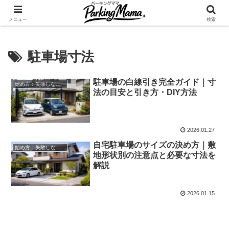
✨空き家・自宅の駐車場を貸してゆとりget🍵
メニュー
検索
駐車場寸法
駐車場の白線引き完全ガイド｜寸
始め方：失敗しない自宅駐車場貸し出し
法の目安と引き方・DIY方法
2026.01.27
自宅駐車場のサイズの決め方｜敷
始め方：失敗しない自宅駐車場貸し出し
地形状別の注意点と必要な寸法を
解説
2026.01.15