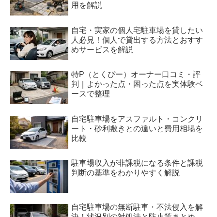
用を解説
自宅・実家の個人宅駐車場を貸したい
人必見！個人で貸出する方法とおすす
めサービスを解説
特P（とくぴー）オーナー口コミ・評
判｜よかった点・困った点を実体験ベ
ースで整理
自宅駐車場をアスファルト・コンクリ
ート・砂利敷きとの違いと費用相場を
比較
駐車場収入が非課税になる条件と課税
判断の基準をわかりやすく解説
自宅駐車場の無断駐車・不法侵入を解
決！状況別の対処法と防止策まとめ