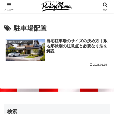
✨空き家・自宅の駐車場を貸してゆとりget🍵
メニュー
検索
駐車場配置
自宅駐車場のサイズの決め方｜敷
始め方：失敗しない自宅駐車場貸し出し
地形状別の注意点と必要な寸法を
解説
2026.01.15
検索