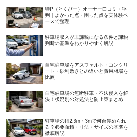
特P（とくぴー）オーナー口コミ・評
判｜よかった点・困った点を実体験ベ
ースで整理
駐車場収入が非課税になる条件と課税
判断の基準をわかりやすく解説
自宅駐車場をアスファルト・コンクリ
ート・砂利敷きとの違いと費用相場を
比較
自宅駐車場の無断駐車・不法侵入を解
決！状況別の対処法と防止策まとめ
駐車場の幅2.3m・3mで何台停められ
る？必要面積・寸法・サイズの基準を
徹底解説