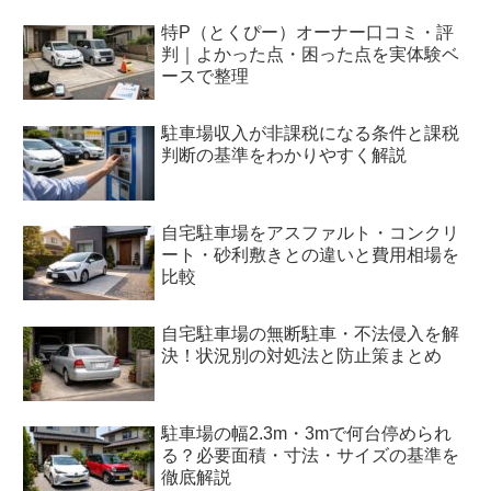
特P（とくぴー）オーナー口コミ・評
判｜よかった点・困った点を実体験ベ
ースで整理
駐車場収入が非課税になる条件と課税
判断の基準をわかりやすく解説
自宅駐車場をアスファルト・コンクリ
ート・砂利敷きとの違いと費用相場を
比較
自宅駐車場の無断駐車・不法侵入を解
決！状況別の対処法と防止策まとめ
駐車場の幅2.3m・3mで何台停められ
る？必要面積・寸法・サイズの基準を
徹底解説