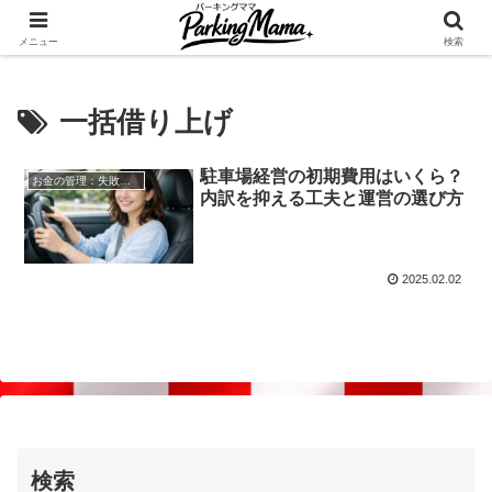
✨空き家・自宅の駐車場を貸してゆとりget🍵
メニュー
検索
一括借り上げ
駐車場経営の初期費用はいくら？
お金の管理：失敗しない自宅駐車場貸し出し
内訳を抑える工夫と運営の選び方
2025.02.02
検索