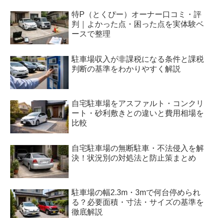
特P（とくぴー）オーナー口コミ・評
判｜よかった点・困った点を実体験ベ
ースで整理
駐車場収入が非課税になる条件と課税
判断の基準をわかりやすく解説
自宅駐車場をアスファルト・コンクリ
ート・砂利敷きとの違いと費用相場を
比較
自宅駐車場の無断駐車・不法侵入を解
決！状況別の対処法と防止策まとめ
駐車場の幅2.3m・3mで何台停められ
る？必要面積・寸法・サイズの基準を
徹底解説