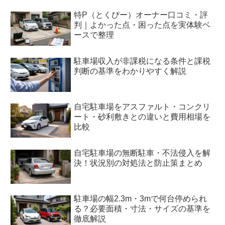
特P（とくぴー）オーナー口コミ・評
判｜よかった点・困った点を実体験ベ
ースで整理
駐車場収入が非課税になる条件と課税
判断の基準をわかりやすく解説
自宅駐車場をアスファルト・コンクリ
ート・砂利敷きとの違いと費用相場を
比較
自宅駐車場の無断駐車・不法侵入を解
決！状況別の対処法と防止策まとめ
駐車場の幅2.3m・3mで何台停められ
る？必要面積・寸法・サイズの基準を
徹底解説