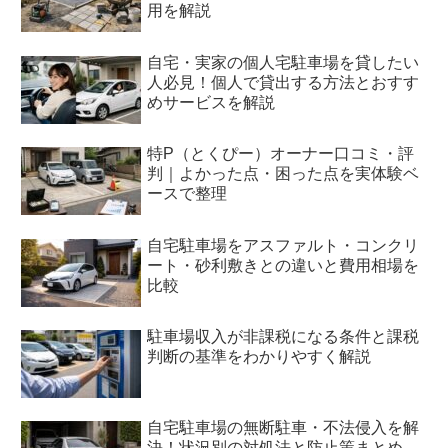
用を解説
自宅・実家の個人宅駐車場を貸したい
人必見！個人で貸出する方法とおすす
めサービスを解説
特P（とくぴー）オーナー口コミ・評
判｜よかった点・困った点を実体験ベ
ースで整理
自宅駐車場をアスファルト・コンクリ
ート・砂利敷きとの違いと費用相場を
比較
駐車場収入が非課税になる条件と課税
判断の基準をわかりやすく解説
自宅駐車場の無断駐車・不法侵入を解
決！状況別の対処法と防止策まとめ