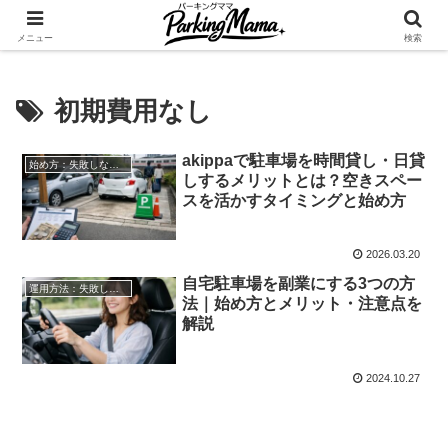
✨空き家・自宅の駐車場を貸してゆとりget🍵
メニュー
検索
初期費用なし
akippaで駐車場を時間貸し・日貸
始め方：失敗しない自宅駐車場貸し出し
しするメリットとは？空きスペー
スを活かすタイミングと始め方
2026.03.20
自宅駐車場を副業にする3つの方
運用方法：失敗しない自宅駐車場貸し出し
法｜始め方とメリット・注意点を
解説
2024.10.27