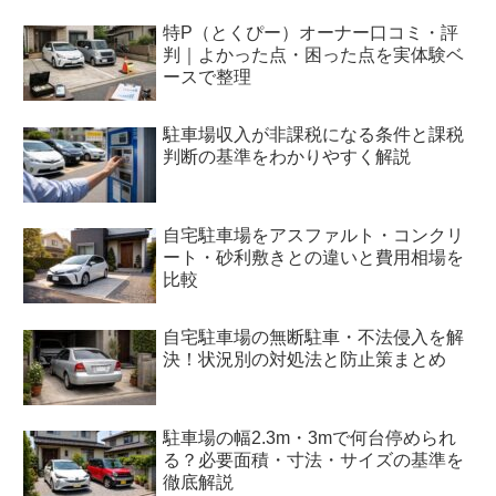
特P（とくぴー）オーナー口コミ・評
判｜よかった点・困った点を実体験ベ
ースで整理
駐車場収入が非課税になる条件と課税
判断の基準をわかりやすく解説
自宅駐車場をアスファルト・コンクリ
ート・砂利敷きとの違いと費用相場を
比較
自宅駐車場の無断駐車・不法侵入を解
決！状況別の対処法と防止策まとめ
駐車場の幅2.3m・3mで何台停められ
る？必要面積・寸法・サイズの基準を
徹底解説