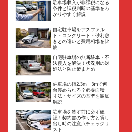
駐車場収入が非課税になる
条件と課税判断の基準をわ
かりやすく解説
自宅駐車場をアスファル
ト・コンクリート・砂利敷
きとの違いと費用相場を比
較
自宅駐車場の無断駐車・不
法侵入を解決！状況別の対
処法と防止策まとめ
駐車場の幅2.3m・3mで何
台停められる？必要面積・
寸法・サイズの基準を徹底
解説
駐車場を貸す前に必ず確
認！契約書の作り方と貸し
出し時の注意点チェックリ
スト