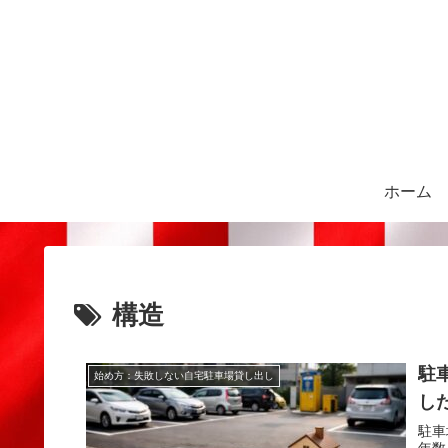
ホーム
構造
駐
始め方：失敗しない自宅駐車場貸し出し
し
駐車