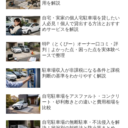
用を解説
自宅・実家の個人宅駐車場を貸したい
人必見！個人で貸出する方法とおすす
めサービスを解説
特P（とくぴー）オーナー口コミ・評
判｜よかった点・困った点を実体験ベ
ースで整理
駐車場収入が非課税になる条件と課税
判断の基準をわかりやすく解説
自宅駐車場をアスファルト・コンクリ
ート・砂利敷きとの違いと費用相場を
比較
自宅駐車場の無断駐車・不法侵入を解
決！状況別の対処法と防止策まとめ