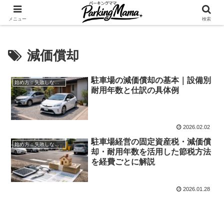
✨空き家・自宅の駐車場を貸してゆとりget🍵
メニュー
検索
減価償却
駐車場の減価償却の基本｜設備別
始め方：失敗しない自宅駐車場貸し出し
耐用年数と仕訳の具体例
2026.02.02
駐車場経営の固定資産税・減価償
始め方：失敗しない自宅駐車場貸し出し
却・耐用年数を活用した節税方法
を経費ごとに解説
2026.01.28