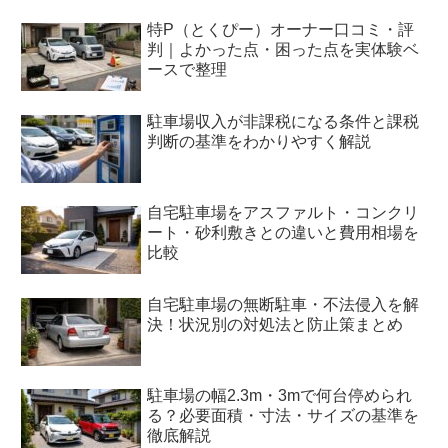
特P（とくぴー）オーナー口コミ・評
判｜よかった点・困った点を実体験ベ
ースで整理
駐車場収入が非課税になる条件と課税
判断の基準をわかりやすく解説
自宅駐車場をアスファルト・コンクリ
ート・砂利敷きとの違いと費用相場を
比較
自宅駐車場の無断駐車・不法侵入を解
決！状況別の対処法と防止策まとめ
駐車場の幅2.3m・3mで何台停められ
る？必要面積・寸法・サイズの基準を
徹底解説