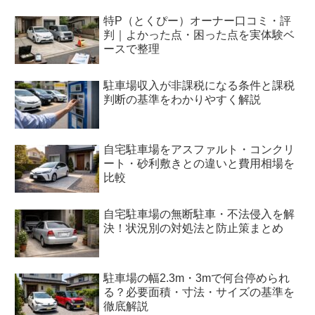
特P（とくぴー）オーナー口コミ・評
判｜よかった点・困った点を実体験ベ
ースで整理
駐車場収入が非課税になる条件と課税
判断の基準をわかりやすく解説
自宅駐車場をアスファルト・コンクリ
ート・砂利敷きとの違いと費用相場を
比較
自宅駐車場の無断駐車・不法侵入を解
決！状況別の対処法と防止策まとめ
駐車場の幅2.3m・3mで何台停められ
る？必要面積・寸法・サイズの基準を
徹底解説