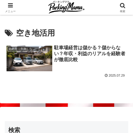
✨空き家・自宅の駐車場を貸してゆとりget🍵
メニュー
検索
空き地活用
駐車場経営は儲かる？儲からな
始め方：失敗しない自宅駐車場貸し出し
い？年収・利益のリアルを経験者
が徹底比較
2025.07.29
検索