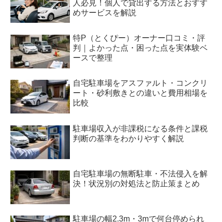
人必見！個人で貸出する方法とおすす
めサービスを解説
特P（とくぴー）オーナー口コミ・評
判｜よかった点・困った点を実体験ベ
ースで整理
自宅駐車場をアスファルト・コンクリ
ート・砂利敷きとの違いと費用相場を
比較
駐車場収入が非課税になる条件と課税
判断の基準をわかりやすく解説
自宅駐車場の無断駐車・不法侵入を解
決！状況別の対処法と防止策まとめ
駐車場の幅2.3m・3mで何台停められ