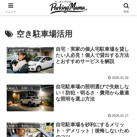
✨空き家・自宅の駐車場を貸してゆとりget🍵
メニュー
検索
空き駐車場活用
自宅・実家の個人宅駐車場を貸し
お金の管理：失敗しない自宅駐車場貸し出し
たい人必見！個人で貸出する方法
とおすすめサービスを解説
2026.01.20
自宅駐車場の照明選びで失敗しな
始め方：失敗しない自宅駐車場貸し出し
い！防犯・明るさ・費用から最適
な照明を選ぶ方法
2026.01.17
自宅駐車場を砂利にするメリッ
始め方：失敗しない自宅駐車場貸し出し
ト・デメリット｜後悔しないため
のコツ