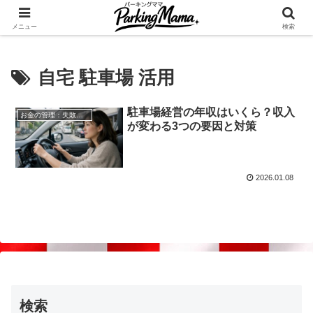
✨空き家・自宅の駐車場を貸してゆとりget🍵
メニュー
検索
自宅 駐車場 活用
駐車場経営の年収はいくら？収入
お金の管理：失敗しない自宅駐車場貸し出し
が変わる3つの要因と対策
2026.01.08
検索