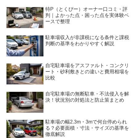
特P（とくぴー）オーナー口コミ・評
判｜よかった点・困った点を実体験ベ
ースで整理
駐車場収入が非課税になる条件と課税
判断の基準をわかりやすく解説
自宅駐車場をアスファルト・コンクリ
ート・砂利敷きとの違いと費用相場を
比較
自宅駐車場の無断駐車・不法侵入を解
決！状況別の対処法と防止策まとめ
駐車場の幅2.3m・3mで何台停められ
る？必要面積・寸法・サイズの基準を
徹底解説