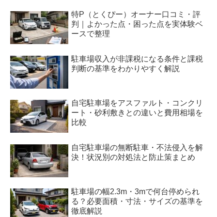
特P（とくぴー）オーナー口コミ・評
判｜よかった点・困った点を実体験ベ
ースで整理
駐車場収入が非課税になる条件と課税
判断の基準をわかりやすく解説
自宅駐車場をアスファルト・コンクリ
ート・砂利敷きとの違いと費用相場を
比較
自宅駐車場の無断駐車・不法侵入を解
決！状況別の対処法と防止策まとめ
駐車場の幅2.3m・3mで何台停められ
る？必要面積・寸法・サイズの基準を
徹底解説