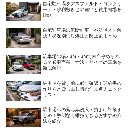
自宅駐車場をアスファルト・コンクリ
ート・砂利敷きとの違いと費用相場を
比較
自宅駐車場の無断駐車・不法侵入を解
決！状況別の対処法と防止策まとめ
駐車場の幅2.3m・3mで何台停められ
る？必要面積・寸法・サイズの基準を
徹底解説
駐車場を貸す前に必ず確認！契約書の
作り方と貸し出し時の注意点チェック
リスト
駐車場への落ち葉侵入・猫よけ対策ま
とめ！手間なく維持できるおすすめ方
法を紹介