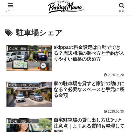
✨空き家・自宅の駐車場を貸してゆとりget🍵
メニュー
検索
駐車場シェア
akippaの料金設定は自動ででき
始め方：失敗しない自宅駐車場貸し出し
る？周辺相場の調べ方と予約が入
りやすい価格の決め方
2026.03.20
家の駐車場を貸すと家計の助けに
始め方：失敗しない自宅駐車場貸し出し
なる？必要なスペースと手元に残
る金額
2025.08.30
自宅駐車場の貸し出し方法3つと
始め方：失敗しない自宅駐車場貸し出し
注意点｜よくある質問も整理して
解説