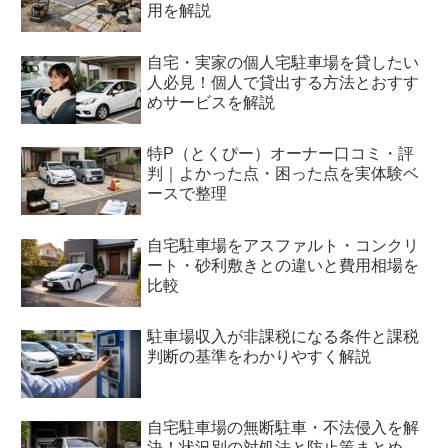
用を解説
自宅・実家の個人宅駐車場を貸したい
人必見！個人で貸出する方法とおすす
めサービスを解説
特P（とくぴー）オーナー口コミ・評
判｜よかった点・困った点を実体験ベ
ースで整理
自宅駐車場をアスファルト・コンクリ
ート・砂利敷きとの違いと費用相場を
比較
駐車場収入が非課税になる条件と課税
判断の基準をわかりやすく解説
自宅駐車場の無断駐車・不法侵入を解
決！状況別の対処法と防止策まとめ