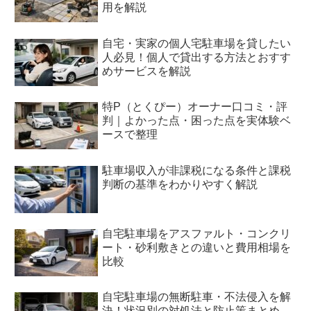
用を解説
自宅・実家の個人宅駐車場を貸したい
人必見！個人で貸出する方法とおすす
めサービスを解説
特P（とくぴー）オーナー口コミ・評
判｜よかった点・困った点を実体験ベ
ースで整理
駐車場収入が非課税になる条件と課税
判断の基準をわかりやすく解説
自宅駐車場をアスファルト・コンクリ
ート・砂利敷きとの違いと費用相場を
比較
自宅駐車場の無断駐車・不法侵入を解
決！状況別の対処法と防止策まとめ